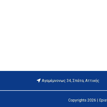
Είναι κατάλληλο για ενίσ
Πόσο ανθεκτική είναι η λ
Αγαμέμνονως 34, Σπάτα, Αττικής
Copyrights 2026 | Epi