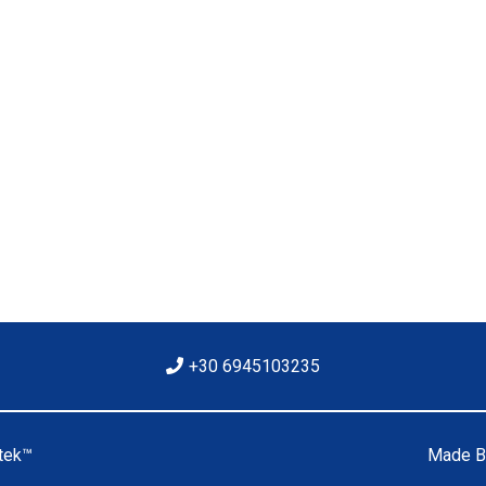
χυση κτιρίων;
ύση;
+30 6945103235
stek™
Made B